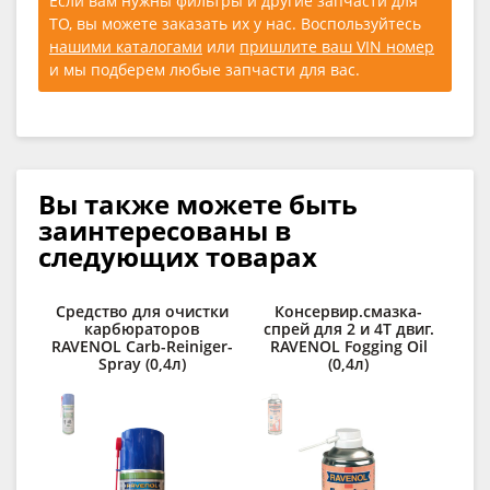
Если вам нужны фильтры и другие запчасти для
ТО, вы можете заказать их у нас. Воспользуйтесь
нашими каталогами
или
пришлите ваш VIN номер
и мы подберем любые запчасти для вас.
Вы также можете быть
заинтересованы в
следующих товарах
Средство для очистки
Консервир.смазка-
карбюраторов
спрей для 2 и 4Т двиг.
RAVENOL Carb-Reiniger-
RAVENOL Fogging Oil
Spray (0,4л)
(0,4л)