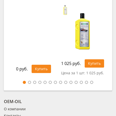
1 025 руб.
32
Купить
0 руб.
Купить
Цена за 1 шт:
1 025 руб.
Це
OEM-OIL
О компании
Контакты