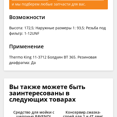
и мы подберем любые запчасти для вас.
Возможности
Высота: 172,5; Наружные размеры 1: 93,5; Резьба под
фильтр: 1-12UNF
Применение
Thermo King 11-3712 Болдуин BT 365. Резиновая
диафрагма: Да
Вы также можете быть
заинтересованы в
следующих товарах
Средство для мойки с
Консервир.смазка-
С
щелочью RAVENOL
спрей для 2 и 4Т двиг.
д