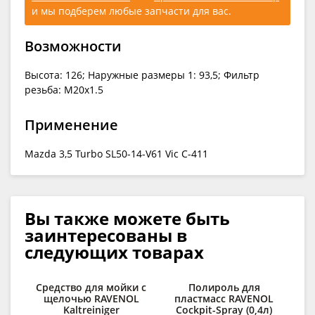
и мы подберем любые запчасти для вас.
Возможности
Высота: 126; Наружные размеры 1: 93,5; Фильтр
резьба: M20x1.5
Применение
Mazda 3,5 Turbo SL50-14-V61 Vic C-411
Вы также можете быть
заинтересованы в
следующих товарах
Средство для мойки с
Полироль для
С
щелочью RAVENOL
пластмасс RAVENOL
д
Kaltreiniger
Cockpit-Spray (0,4л)