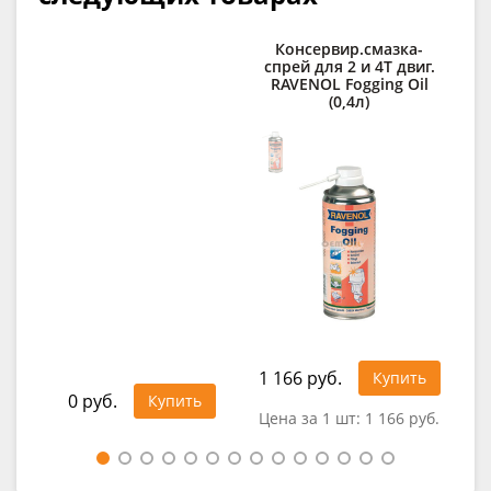
Консервир.смазка-
Ср
спрей для 2 и 4Т двиг.
RAVENOL Fogging Oil
RAV
(0,4л)
1 166 руб.
1 1
Купить
0 руб.
Купить
Цена за 1 шт:
1 166 руб.
Цен