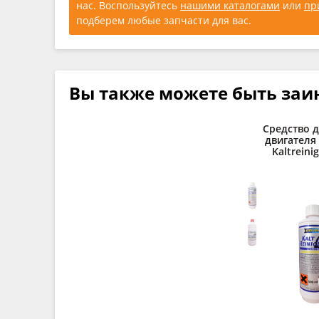
нас. Воспользуйтесь
нашими каталогами
или
пр
подберем любые запчасти для вас.
Вы также можете быть заи
Средство 
двигателя
Kaltreinig