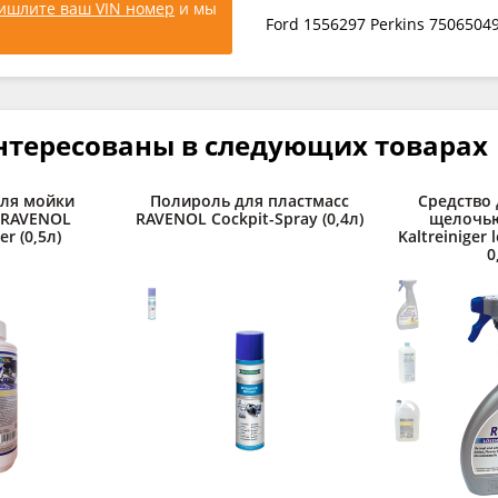
ишлите ваш VIN номер
и мы
Ford 1556297 Perkins 7506504
нтересованы в следующих товарах
для мойки
Полироль для пластмасс
Средство 
 RAVENOL
RAVENOL Cockpit-Spray (0,4л)
щелочь
er (0,5л)
Kaltreiniger l
0