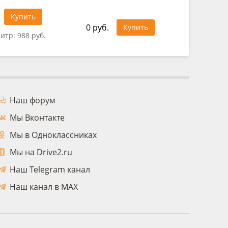
321 руб
Купить
0 руб.
Купить
литр:
988 руб.
Цена за 
Наш форум
Мы Вконтакте
Мы в Одноклассниках
Мы на Drive2.ru
Наш Telegram канал
Наш канал в MAX