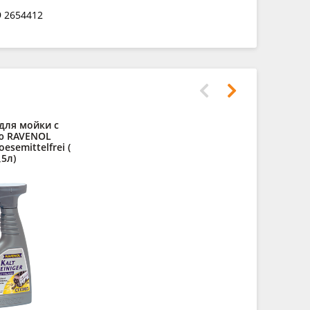
9 2654412
для мойки с
Дистилли
ю RAVENOL
RAVENOL des
oesemittelfrei (
,5л)