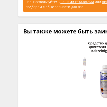
нас. Воспользуйтесь
нашими каталогами
или
пр
подберем любые запчасти для вас.
Вы также можете быть заи
Средство 
двигателя
Kaltreinig