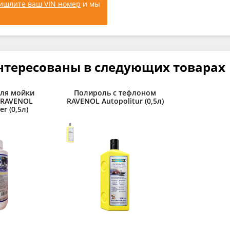
ишлите ваш VIN номер
и мы
нтересованы в следующих товарах
для мойки
Полироль с тефлоном
 RAVENOL
RAVENOL Autopolitur (0,5л)
er (0,5л)