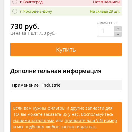
г. Волгоград
Нет в наличии
г. Ростов-на-Дону
На складе 29 шт.
КОЛИЧЕСТВО:
730 руб.
+
Цена за 1 шт:
730 руб.
-
Купить
Дополнительная информация
Применение
Industrie
Если вам нужны фильтры и другие запчасти для
ТО, вы можете заказать их у нас. Воспользуйтесь
нашими каталогами
или
пришлите ваш VIN номер
и мы подберем любые запчасти для вас.