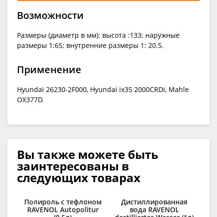
Возможности
Размеры (диаметр в мм): высота :133; наружные
размеры 1:65; внутренние размеры 1: 20.5.
Применение
Hyundai 26230-2F000, Hyundai ix35 2000CRDi, Mahle
OX377D.
Вы также можете быть
заинтересованы в
следующих товарах
Полироль с тефлоном
Дистиллированная
К
RAVENOL Autopolitur
вода RAVENOL
сп