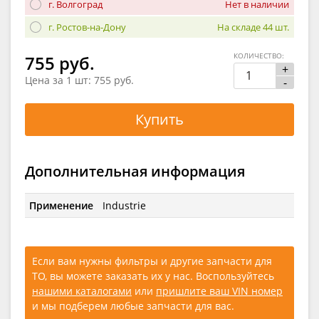
г. Волгоград
Нет в наличии
г. Ростов-на-Дону
На складе 44 шт.
КОЛИЧЕСТВО:
755 руб.
+
Цена за 1 шт:
755 руб.
-
Купить
Дополнительная информация
Применение
Industrie
Если вам нужны фильтры и другие запчасти для
ТО, вы можете заказать их у нас. Воспользуйтесь
нашими каталогами
или
пришлите ваш VIN номер
и мы подберем любые запчасти для вас.