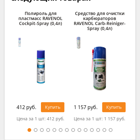
Полироль для
Средство для очистки
О
пластмасс RAVENOL
карбюраторов
RAV
Cockpit-Spray (0,4л)
RAVENOL Carb-Reiniger-
Spray (0,4л)
412 руб.
1 157 руб.
30
Купить
Купить
Цена за 1 шт:
412 руб.
Цена за 1 шт:
1 157 руб.
Цен