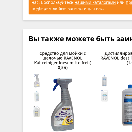
нас. Воспользуйтесь
нашими каталогами
или
пр
подберем любые запчасти для вас.
Вы также можете быть заи
Средство для мойки с
Дистиллиров
щелочью RAVENOL
RAVENOL destil
Kaltreiniger loesemittelfrei (
(1
0,5л)