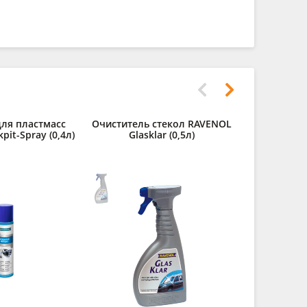
ля пластмасс
Очиститель стекол RAVENOL
Очистител
it-Spray (0,4л)
Glasklar (0,5л)
Leder R