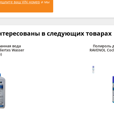
ишлите ваш VIN номер
и мы
нтересованы в следующих товарах
анная вода
Полироль д
liertes Wasser
RAVENOL Cockp
л)