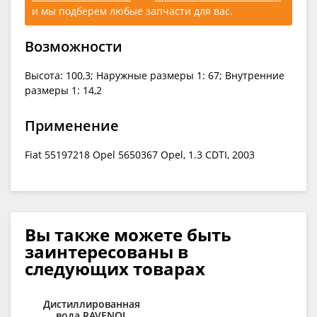
и мы подберем любые запчасти для вас.
Возможности
Высота: 100,3; Наружные размеры 1: 67; Внутренние
размеры 1: 14,2
Применение
Fiat 55197218 Opel 5650367 Opel, 1.3 CDTI, 2003
Вы также можете быть
заинтересованы в
следующих товарах
Дистиллированная
При
вода RAVENOL