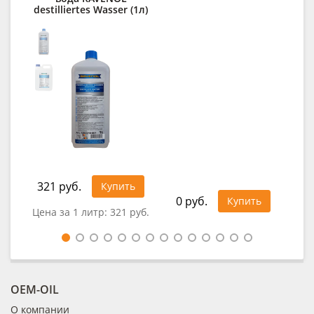
destilliertes Wasser (1л)
RA
E
321 руб.
1 5
Купить
0 руб.
Купить
Цена за 1 литр:
321 руб.
Цен
OEM-OIL
О компании