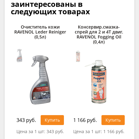
заинтересованы в
следующих товарах
Очиститель кожи
Консервир.смазка-
С
RAVENOL Leder Reiniger
спрей для 2 и 4Т двиг.
д
(0,5л)
RAVENOL Fogging Oil
(0,4л)
1 4
343 руб.
1 166 руб.
Купить
Купить
Цена за 1 шт:
343 руб.
Цена за 1 шт:
1 166 руб.