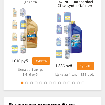
(1л) new
RAVENOL Outboardoel
2T teilsynth. (1л) new
1 616 руб.
Купить
1 836 руб.
99
Купить
Цена за 1 литр:
1 616 руб.
Цена за 1 шт:
1 836 руб.
Цен
Вы также можете быть