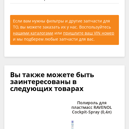
Если вам нужны фильтры и другие запчасти для
ТО, вы можете заказать их у нас. Воспользуйтесь
нашими каталогами
или
пришлите ваш VIN номер
и мы подберем любые запчасти для вас.
Вы также можете быть
заинтересованы в
следующих товарах
Полироль для
При
пластмасс RAVENOL
Cockpit-Spray (0,4л)
RA
E