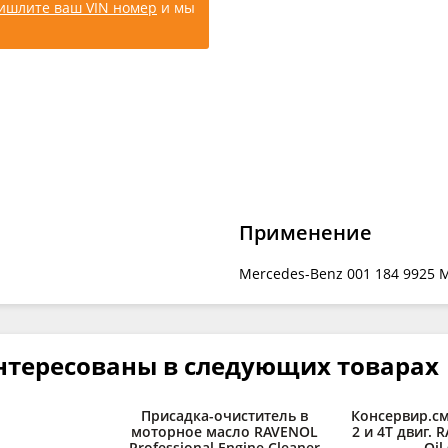
ишлите ваш VIN номер
и мы
Применение
Mercedes-Benz 001 184 9925 
нтересованы в следующих товарах
Присадка-очиститель в
Консервир.см
моторное масло RAVENOL
2 и 4Т двиг. 
Professional Engine Cleaner
Oil 