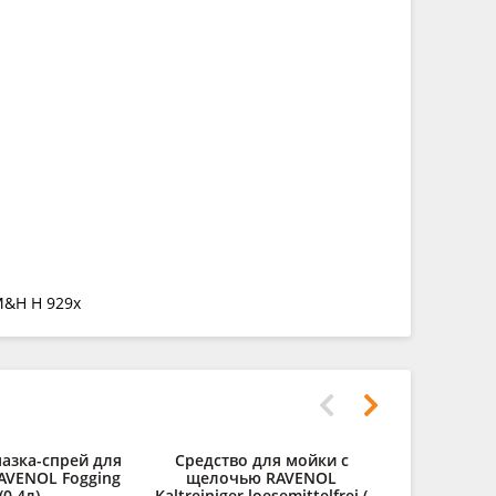
M&H H 929x
азка-спрей для
Средство для мойки с
Очиститель
RAVENOL Fogging
щелочью RAVENOL
Glas
(0,4л)
Kaltreiniger loesemittelfrei (