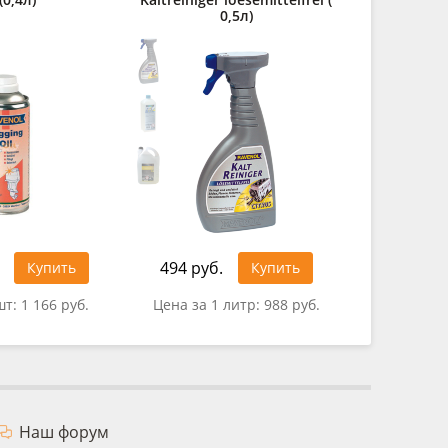
0,5л)
494 руб.
302 руб
Купить
Купить
шт:
1 166 руб.
Цена за 1 литр:
988 руб.
Цена за 
Наш форум