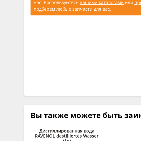
нас. Воспользуйтесь
нашими каталогами
или
пр
подберем любые запчасти для вас.
Вы также можете быть заи
Дистиллированная вода
RAVENOL destilliertes Wasser
(1л)