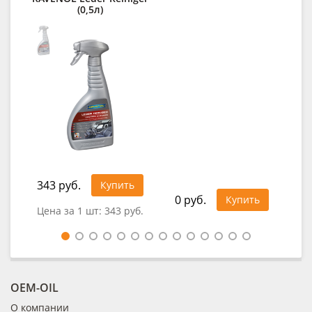
(0,5л)
343 руб.
Купить
0 руб.
0
Купить
Цена за 1 шт:
343 руб.
OEM-OIL
О компании