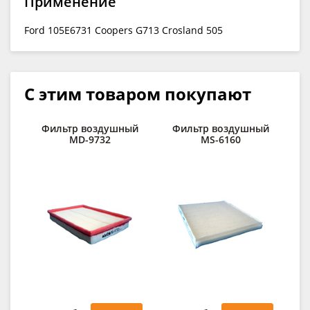
Применение
Ford 105E6731 Coopers G713 Crosland 505
С этим товаром покупают
Фильтр воздушный
Фильтр воздушный
С
MD-9732
MS-6160
Red