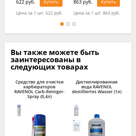
622 руб.
863 руб.
2 2
Купить
Купить
Цена за 1 шт:
622 руб.
Цена за 1 шт:
863 руб.
Цен
Вы также можете быть
заинтересованы в
следующих товарах
Средство для очистки
Дистиллированная
карбюраторов
вода RAVENOL
о
RAVENOL Carb-Reiniger-
destilliertes Wasser (1л)
RA
Spray (0,4л)