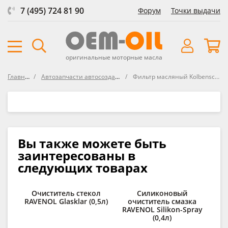
7 (495) 724 81 90
Форум
Точки выдачи
оригинальные моторные масла
Главная
Автозапчасти автосозданные
Фильтр масляный Kolbenschmidt
Вы также можете быть
заинтересованы в
следующих товарах
Очиститель стекол
Силиконовый
Ср
RAVENOL Glasklar (0,5л)
очиститель смазка
RAVENOL Silikon-Spray
RAV
(0,4л)