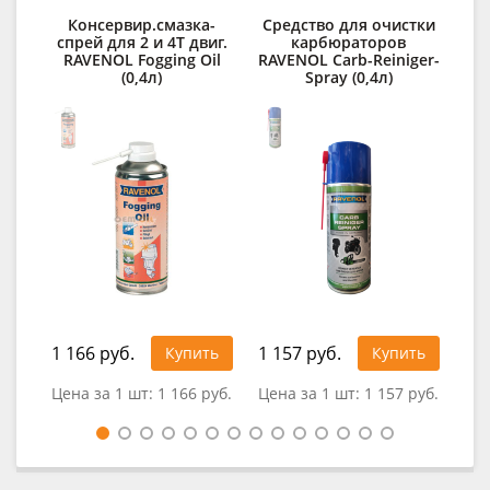
Консервир.смазка-
Средство для очистки
Д
спрей для 2 и 4Т двиг.
карбюраторов
RAVENOL Fogging Oil
RAVENOL Carb-Reiniger-
des
(0,4л)
Spray (0,4л)
1 166 руб.
1 157 руб.
32
Купить
Купить
Цена за 1 шт:
1 166 руб.
Цена за 1 шт:
1 157 руб.
Цен