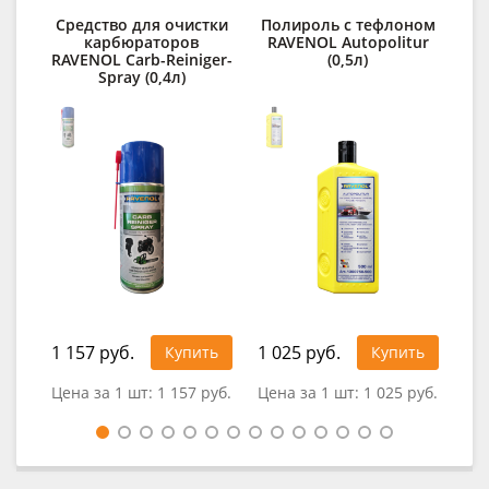
Средство для очистки
Полироль с тефлоном
карбюраторов
RAVENOL Autopolitur
RAVENOL Carb-Reiniger-
(0,5л)
Spray (0,4л)
1 157 руб.
1 025 руб.
Купить
Купить
0
Цена за 1 шт:
1 157 руб.
Цена за 1 шт:
1 025 руб.