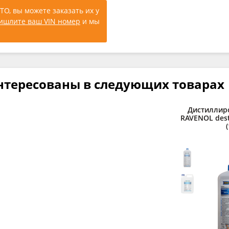
ТО, вы можете заказать их у
ишлите ваш VIN номер
и мы
нтересованы в следующих товарах
Дистиллир
RAVENOL desti
(