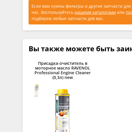
Если вам нужны фильтры и другие запчасти для 
нас. Воспользуйтесь
нашими каталогами
или
пр
подберем любые запчасти для вас.
Вы также можете быть заи
Присадка-очиститель в
моторное масло RAVENOL
Professional Engine Cleaner
(0,3л) new