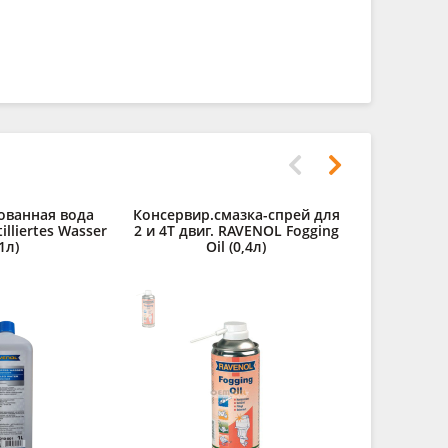
ованная вода
Консервир.смазка-спрей для
Полирол
lliertes Wasser
2 и 4Т двиг. RAVENOL Fogging
RAVENOL Au
1л)
Oil (0,4л)