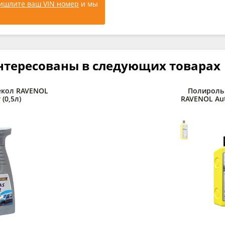
ишлите ваш VIN номер
и мы
нтересованы в следующих товарах
екол RAVENOL
Полироль
 (0,5л)
RAVENOL Auto