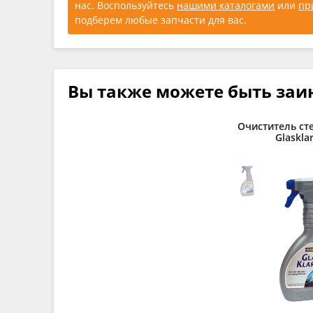
нас. Воспользуйтесь
нашими каталогами
или
пр
подберем любые запчасти для вас.
Вы также можете быть заи
Очиститель ст
Glasklar