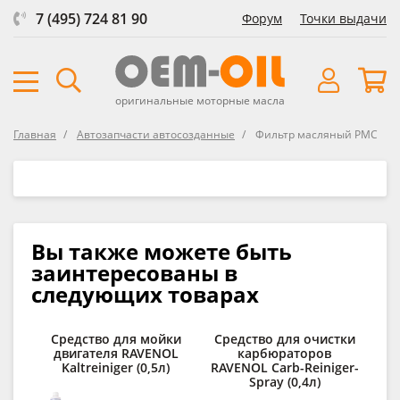
7 (495) 724 81 90
Форум
Точки выдачи
оригинальные моторные масла
Главная
Автозапчасти автосозданные
Фильтp масляный PMC
Вы также можете быть
заинтересованы в
следующих товарах
Средство для мойки
Средство для очистки
двигателя RAVENOL
карбюраторов
о
Kaltreiniger (0,5л)
RAVENOL Carb-Reiniger-
RA
Spray (0,4л)