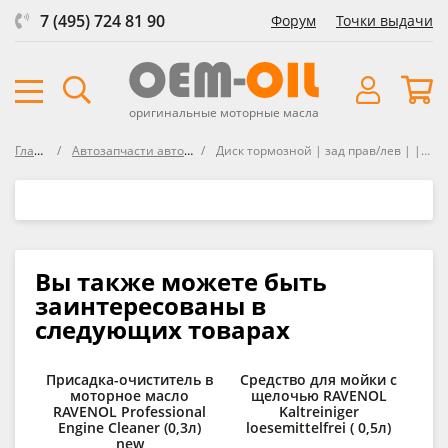
7 (495) 724 81 90
Форум
Точки выдачи
оригинальные моторные масла
Главная
Автозапчасти автосозданные
Диск тормозной | зад прав/лев | | Textar | 92224903
Вы также можете быть
заинтересованы в
следующих товарах
Присадка-очиститель в
Средство для мойки с
О
моторное масло
щелочью RAVENOL
RAV
RAVENOL Professional
Kaltreiniger
Engine Cleaner (0,3л)
loesemittelfrei ( 0,5л)
new