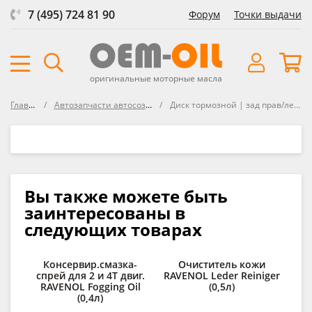
7 (495) 724 81 90
Форум
Точки выдачи
оригинальные моторные масла
Главная
Автозапчасти автосозданные
Диск тормозной | зад прав/лев | Bosch
Вы также можете быть
заинтересованы в
следующих товарах
Консервир.смазка-
Очиститель кожи
Ср
спрей для 2 и 4Т двиг.
RAVENOL Leder Reiniger
RAVENOL Fogging Oil
(0,5л)
(0,4л)
lo