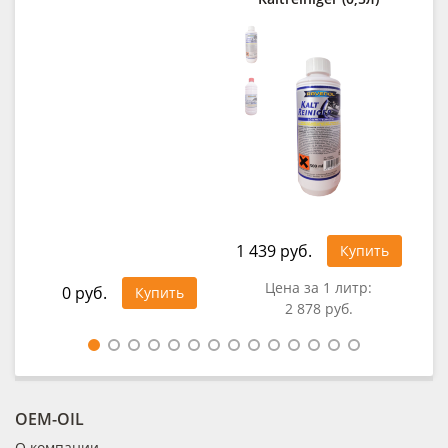
1 439 руб.
Купить
1 1
Цена за 1 литр:
0 руб.
Купить
2 878 руб.
Цен
OEM-OIL
О компании