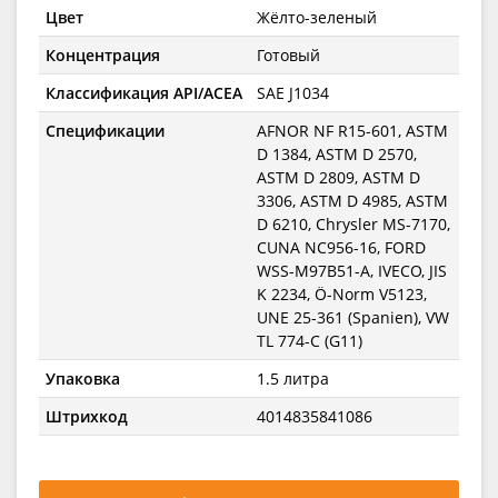
Цвет
Жёлто-зеленый
Концентрация
Готовый
Классификация API/ACEA
SAE J1034
Спецификации
AFNOR NF R15-601, ASTM
D 1384, ASTM D 2570,
ASTM D 2809, ASTM D
3306, ASTM D 4985, ASTM
D 6210, Chrysler MS-7170,
CUNA NC956-16, FORD
WSS-M97B51-A, IVECO, JIS
K 2234, Ö-Norm V5123,
UNE 25-361 (Spanien), VW
TL 774-C (G11)
Упаковка
1.5 литра
Штрихкод
4014835841086