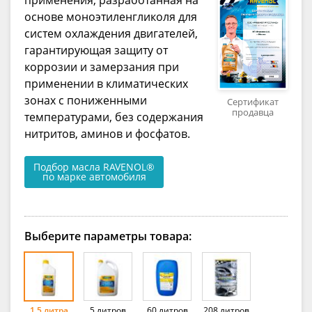
основе моноэтиленгликоля для
систем охлаждения двигателей,
гарантирующая защиту от
коррозии и замерзания при
применении в климатических
зонах с пониженными
Сертификат
продавца
температурами, без содержания
нитритов, аминов и фосфатов.
Подбор масла RAVENOL®
по марке автомобиля
Выберите параметры товара:
1.5 литра
5 литров
60 литров
208 литров