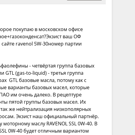
оторое покупаю в московском офисе
ное+газоконденсат?Экзист ваш ОФ
а сайте ravenol 5W-30номер партии
фаолефины - четвёртая группа базовых
GTL (gas-to-liquid) - третья группа
ах GTL базовые масла, потому как с
вые варианты базовых масел, которые
ПАО им очень далеко. В рецептуре
ты пятой группы базовых масел. Их
а так же нейтрализация низкополярных
росам. Экзист наш официальный партнёр.
му моторному маслу RAVENOL SSL 0W-40. В
 SSL 0W-40 будет отличным вариантом