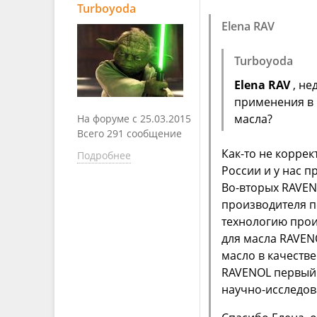
Turboyoda
Elena RAV
Turboyoda
Elena RAV
, не
применения в 
масла?
На форуме с 25.03.2015
Всего 291 сообщение
Как-то не корре
Подробнее
России и у нас п
Во-вторых RAVENO
производителя п
технологию прои
для масла RAVENO
масло в качеств
RAVENOL первый 
научно-исследов