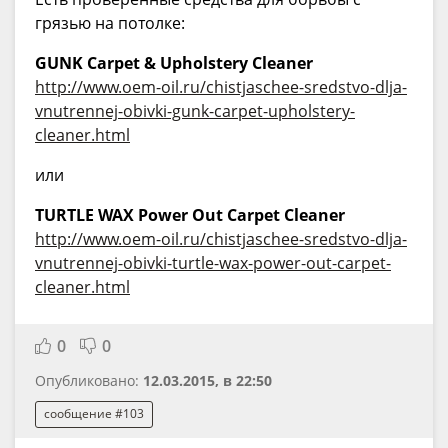
грязью на потолке:
GUNK Carpet & Upholstery Cleaner
http://www.oem-oil.ru/chistjaschee-sredstvo-dlja-
vnutrennej-obivki-gunk-carpet-upholstery-
cleaner.html
или
TURTLE WAX Power Out Carpet Cleaner
http://www.oem-oil.ru/chistjaschee-sredstvo-dlja-
vnutrennej-obivki-turtle-wax-power-out-carpet-
cleaner.html
0
0
Опубликовано:
12.03.2015, в 22:50
сообщение #103