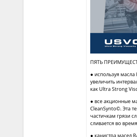
ПЯТЬ ПРЕИМУЩЕСТ
● используя масла
увеличить интерва
как Ultra Strong Vis
● все акционные м
CleanSynto©. Эта 
частичкам грязи сл
сливается во врем
● канистра масел 