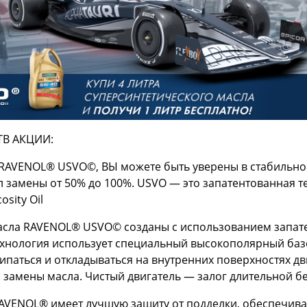
В АКЦИИ:
 RAVENOL® USVO©, ВЫ можете быть уверены в стабильно
л замены от 50% до 100%. USVO — это запатентованная 
cosity Oil
асла RAVENOL® USVO© созданы с использованием запате
технология использует специальный высокополярный базо
ипаться и откладываться на внутренних поверхностях дви
я замены масла. Чистый двигатель — залог длительной 
RAVENOL® имеет лучшую защиту от подделки, обеспечив