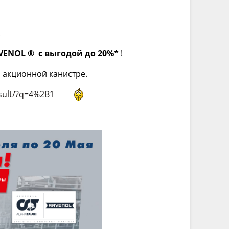
.
VENOL
®
с выгодой до 20%*
!
й акционной канистре.
sult/?q=4%2B1