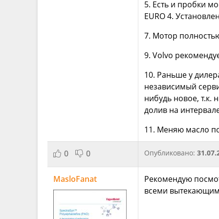
5. Есть и пробки м
EURO 4. Установлен
7. Мотор полностью
9. Volvo рекоменду
10. Раньше у дилер
независимый сервис
нибудь новое, т.к.
долив на интервале
11. Меняю масло по 
0
0
Опубликовано:
31.07.
MasloFanat
Рекомендую посмотр
всеми вытекающими