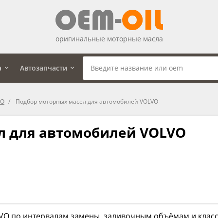
оригинальные моторные масла
а
Автозапчасти
VO
Подбор моторных масел для автомобилей VOLVO
л для автомобилей VOLVO
O по интервалам замены, заливочным объёмам и класс