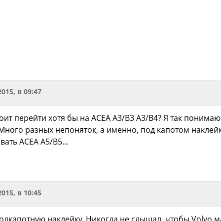
2015, в 09:47
тоит перейти хотя бы на ACEA A3/B3 A3/B4? Я так поним
Много разных непоняток, а именно, под капотом наклейк
ать ACEA A5/B5...
2015, в 10:45
одкапотную наклейку. Никогда не слышал, чтобы Volvo 