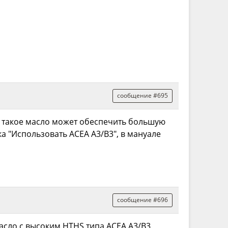
сообщение #695
аю такое масло может обеспечить большую
а "Использовать ACEA A3/B3", в мануале
сообщение #696
масло с высоким HTHS типа ACEA A3/B3