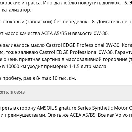
осковские и трасса. Иногда люблю покрутить движок. 6. 
 катализатор.
 стоковый (заводской) без переделок. 8. Двигатель не
ет масло качества ACEA A5/B5 и вязкости 0W-30.
а заливалось масло Castrol EDGE Professional 0W-30. Ко
, тоже заливаю Castrol EDGE Professional 0W-30. Гаран
 не очень приятная картина в маслозаливной горловине (та
 в 10000 км уходит примерно 1-1,5 литр масла.
пробегу, раз в 8- max 10 тыс. км.
2015, в 08:43
еть в сторону AMSOIL Signature Series Synthetic Motor O
 преимуществами. Опять же ACEA A5/B5. Всё как Volvo 