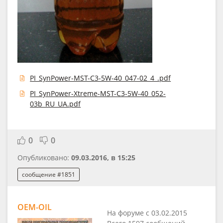
PI_SynPower-MST-C3-5W-40_047-02_4_.pdf
PI_SynPower-Xtreme-MST-C3-5W-40_052-
03b_RU_UA.pdf
0
0
Опубликовано:
09.03.2016, в 15:25
сообщение #1851
OEM-OIL
На форуме с 03.02.2015