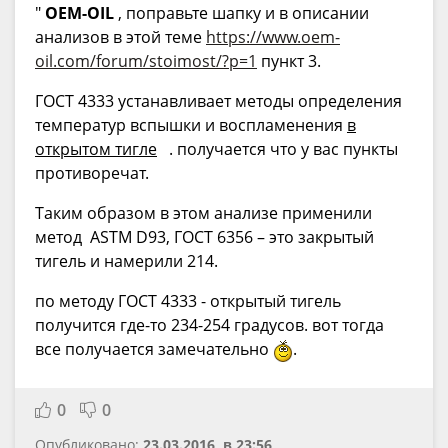
"
OEM-OIL
, поправьте шапку и в описании
анализов в этой теме
https://www.oem-
oil.com/forum/stoimost/?p=1
пункт 3.
ГОСТ 4333 устанавливает методы определения
температур вспышки и воспламенения
в
открытом тигле
. получается что у вас пункты
противоречат.
Таким образом в этом анализе применили
метод ASTM D93, ГОСТ 6356 – это закрытый
тигель и намерили 214.
по методу ГОСТ 4333 - открытый тигель
получится где-то 234-254 градусов. вот тогда
все получается замечательно
.
0
0
Опубликовано:
23.03.2016, в 23:56