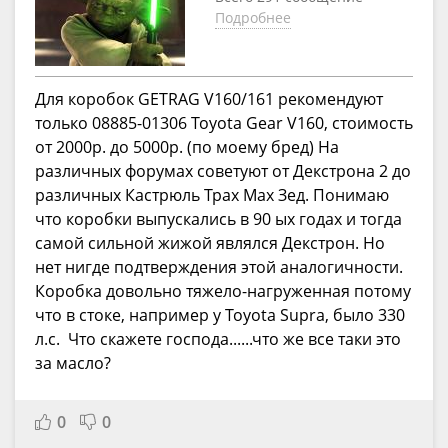
Подробнее
Для коробок GETRAG V160/161 рекомендуют
только 08885-01306 Toyota Gear V160, стоимость
от 2000р. до 5000р. (по моему бред) На
различных форумах советуют от Декстрона 2 до
различных Кастрюль Трах Мах Зед. Понимаю
что коробки выпускались в 90 ых годах и тогда
самой сильной жижой являлся Декстрон. Но
нет нигде подтверждения этой аналогичности.
Коробка довольно тяжело-нагруженная потому
что в стоке, например у Toyota Supra, было 330
л.с. Что скажете господа......что же все таки это
за масло?
0
0