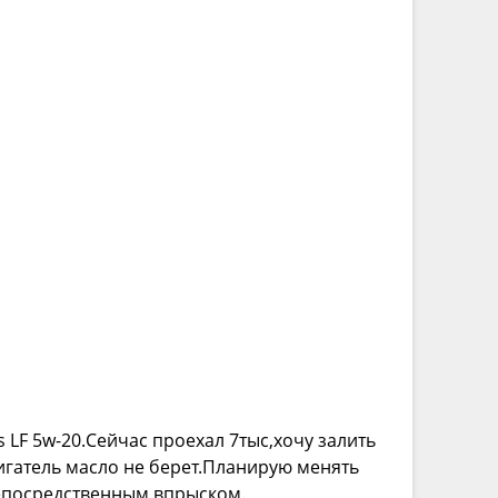
 LF 5w-20.Сейчас проехал 7тыс,хочу залить
игатель масло не берет.Планирую менять
непосредственным впрыском.