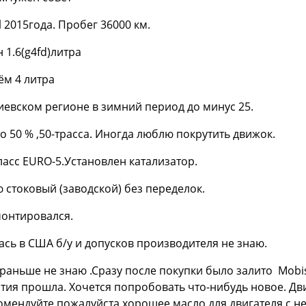
l 2015года. Пробег 36000 км.
 1.6(g4fd)литра
ём 4 литра
киевском регионе в зимний период до минус 25.
то 50 % ,50-трасса. Иногда люблю покрутить движок.
ласс EURO-5.Установлен катализатор.
 стоковый (заводской) без переделок.
монтировался.
сь в США б/у и допусков производителя не знаю.
 раньше не знаю .Сразу после покупки было залито Mobis
нтия прошла. Хочется попробовать что-нибудь новое. Дв
комендуйте пожалуйста хорошее масло для двигателя с 