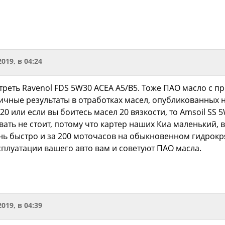
2019, в 04:24
реть Ravenol FDS 5W30 ACEA A5/B5. Тоже ПАО масло с п
чные результаты в отработках масел, опубликованных н
20 или если вы боитесь масел 20 вязкости, то Amsoil S
ть не стоит, потому что картер наших Киа маленький, вм
ь быстро и за 200 моточасов на обыкновенном гидрокря
плуатации вашего авто вам и советуют ПАО масла.
2019, в 04:39