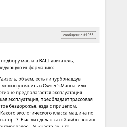
сообщение #1955
подбору масла в ВАШ двигатель,
следующую информацию:
/дизель, объём, есть ли турбонаддув,
о можно уточнить в Оwner'sManual или
регионе предполагается эксплуатация
кая эксплуатация, преобладает трассовая
стое бездорожье, езда с прицепом,
6. Какого экологического класса машина по
изатор. 7. Был ли сделан какой-либо тюнинг
нтировалось. 9. Знаете ли, что