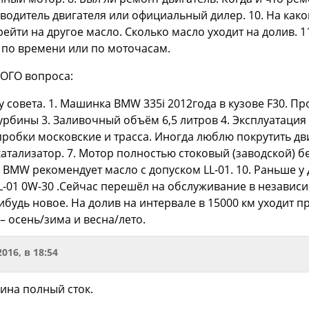
водитель двигателя или официальный дилер. 10. На как
ейти на другое масло. Сколько масло уходит на долив. 
, по времени или по моточасам.
ОГО вопроса:
 совета. 1. Машинка BMW 335i 2012года в кузове F30. Про
урбины 3. Заливочный объём 6,5 литров 4. Эксплуатаци
и пробки московские и трасса. Иногда люблю покрутить дв
атализатор. 7. Мотор полностью стоковый (заводской) бе
 BMW рекомендует масло с допуском LL-01. 10. Раньше у
L-01 0W-30 .Сейчас перешёл на обслуживание в независ
будь новое. На долив на интервале в 15000 км уходит п
 – осень/зима и весна/лето.
2016, в 18:54
ина полный сток.