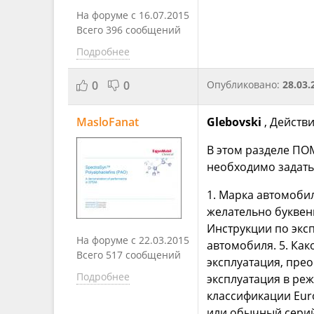
На форуме с 16.07.2015
Всего 396 сообщений
Подробнее
0
0
Опубликовано:
28.03.
MasloFanat
Glebovski
, Действ
В этом разделе ПО
необходимо задат
1. Марка автомобил
желательно буквен
Инструкции по эксп
На форуме с 22.03.2015
автомобиля. 5. Ка
Всего 517 сообщений
эксплуатация, прео
Подробнее
эксплуатация в реж
классификации Euro
или обычный серийн