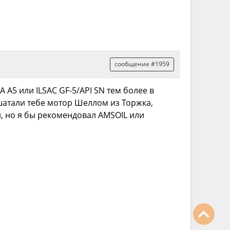
сообщение #1959
A A5 или ILSAC GF-5/API SN тем более в
шатали тебе мотор Шеллом из Торжка,
й, но я бы рекомендовал AMSOIL или