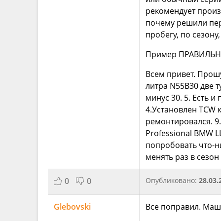
рекомендует произ
почему решили пер
пробегу, по сезону
Пример ПРАВИЛЬН
Всем привет. Прошу
литра N55B30 две т
минус 30. 5. Есть 
4.Установлен TCW к
ремонтировался. 9.
Professional BMW L
попробовать что-ни
менять раз в сезон
0
0
Опубликовано:
28.03.
Glebovski
Все поправил. Маш