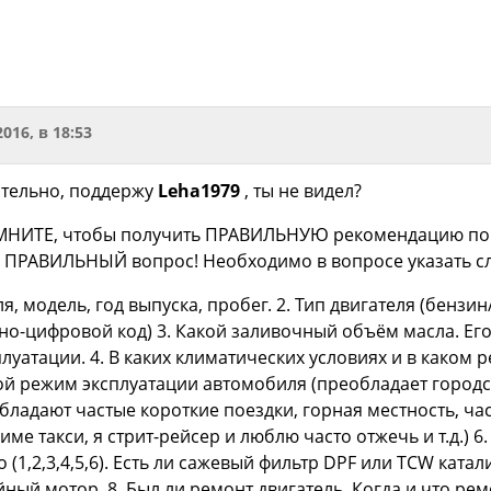
2016, в 18:53
ительно, поддержу
Leha1979
, ты не видел?
МНИТЕ, чтобы получить ПРАВИЛЬНУЮ рекомендацию по 
ь ПРАВИЛЬНЫЙ вопрос! Необходимо в вопросе указать 
я, модель, год выпуска, пробег. 2. Тип двигателя (бензин
но-цифровой код) 3. Какой заливочный объём масла. Ег
луатации. 4. В каких климатических условиях и в каком 
кой режим эксплуатации автомобиля (преобладает городс
бладают частые короткие поездки, горная местность, ча
име такси, я стрит-рейсер и люблю часто отжечь и т.д.) 
 (1,2,3,4,5,6). Есть ли сажевый фильтр DPF или TCW катал
ый мотор. 8. Был ли ремонт двигатель. Когда и что ремо