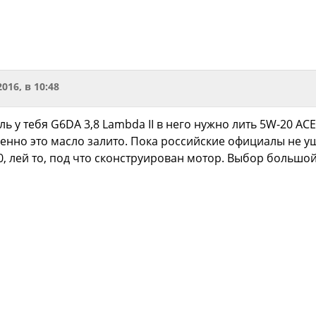
2016, в 10:48
ль у тебя G6DA 3,8 Lambda II в него нужно лить 5W-20 ACE
менно это масло залито. Пока российские официалы не у
, лей то, под что сконструирован мотор. Выбор большо