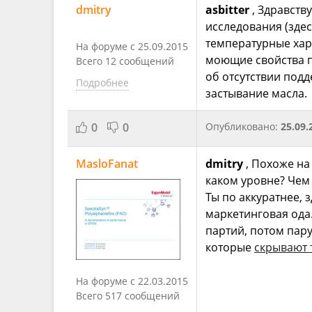
dmitry
asbitter
, Здравств
исследования (здес
температурные хар
На форуме с 25.09.2015
моющие свойства п
Всего 12 сообщений
об отсутствии под
Подробнее
застывание масла.
0
0
Опубликовано:
25.09.
MasloFanat
dmitry
, Похоже на
каком уровне? Чем
Ты по аккуратнее, 
маркетинговая ода
партий, потом пару
которые
скрывают 
На форуме с 22.03.2015
Всего 517 сообщений