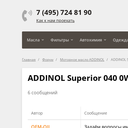
7 (495) 724 81 90
Как к нам проехать
Масла
Фильтры
Автохимия
Одежд
Главная
Форум
Моторное масло ADDINOL
ADDINOL S
ADDINOL Superior 040 0
6 сообщений
Автор
Сообщение
OEM-OIL
Задаём вопросы им