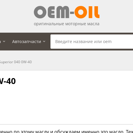
оригинальные моторные масла
а
Автозапчасти
uperior 040 0W-40
W-40
енно по этому маслу и обсуждаем именно это масло. Тех