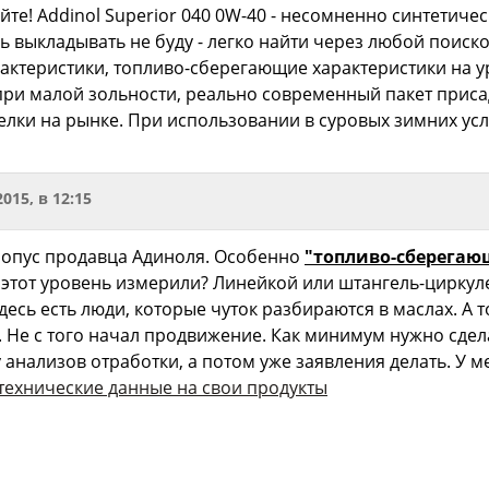
уйте! Addinol Superior 040 0W-40 - несомненно синтетич
ь выкладывать не буду - легко найти через любой поиск
актеристики, топливо-сберегающие характеристики на у
ри малой зольности, реально современный пакет присадо
делки на рынке. При использовании в суровых зимних ус
2015, в 12:15
 опус продавца Адиноля. Особенно
"топливо-сберегаю
 этот уровень измерили? Линейкой или штангель-циркуле
здесь есть люди, которые чуток разбираются в маслах. А
. Не с того начал продвижение. Как минимум нужно сдел
 анализов отработки, а потом уже заявления делать. У
технические данные на свои продукты