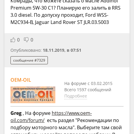
Комрады, что можете сказать о масле Addinol
Premium 5W-30 C1? Планирую его залить в RRS
3.0 diesel. По допуску проходит, Ford WSS-
M2C934-B, Jaguar Land Rover ST JLR.03.5003
0
0
Опубликовано:
18.11.2019, в 07:51
сообщение #7329
OEM-OIL
На форуме с 03.02.2015
Всего 1597 сообщений
Подробнее
Greg
, На форуме
https://www.oem-
oil.com/forum/
есть раздел "Рекомендации по
подбору моторного масла". Выберите там свой