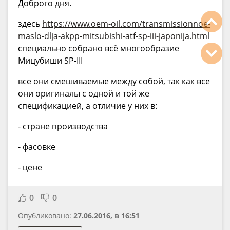
Доброго дня.
здесь
https://www.oem-oil.com/transmissionnoe-
maslo-dlja-akpp-mitsubishi-atf-sp-iii-japonija.html
специально собрано всё многообразие
Мицубиши SP-III
все они смешиваемые между собой, так как все
они оригиналы с одной и той же
спецификацией, а отличие у них в:
- стране производства
- фасовке
- цене
0
0
Опубликовано:
27.06.2016, в 16:51