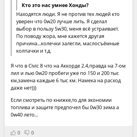
Кто это нас умнее Хонды?
Находятся люди. Я не против тех людей кто
уверен что 0w20 лучше лить. Я сделал
выбор в пользу 5w30, меня всё устраивает.
По поводу жора, мне кажется другая
причина...колечки залегли, маслосъёмные
колпачки и т.д.
Я что в Civic 8 что на Аккорде 2.4,правда на 7-ом
лил и лью 0w20 пробеги уже по 150 и 200 тыс
км,замена каждые 6 тыс км. Намека на расход
даже нет)))
Если смотреть по книжке,то для экономии
топлива и защите предпочел бы 0w30 зима а
0w40 лето...
0
0