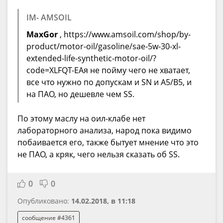
IM- AMSOIL
MaxGor
, https://www.amsoil.com/shop/by-
product/motor-oil/gasoline/sae-5w-30-xl-
extended-life-synthetic-motor-oil/?
code=XLFQT-EAя не пойму чего не хватает,
все что нужно по допускам и SN и А5/В5, и
на ПАО, но дешевле чем SS.
По этому маслу на оил-клабе нет
лабораторного анализа, народ пока видимо
побаивается его, также бытует мнение что это
не ПАО, а кряк, чего нельзя сказать об SS.
0
0
Опубликовано:
14.02.2018, в 11:18
сообщение #4361