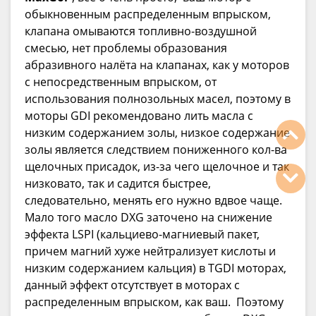
обыкновенным распределенным впрыском,
клапана омываются топливно-воздушной
смесью, нет проблемы образования
абразивного налёта на клапанах, как у моторов
с непосредственным впрыском, от
использования полнозольных масел, поэтому в
моторы GDI рекомендовано лить масла с
низким содержанием золы, низкое содержание
золы является следствием пониженного кол-ва
щелочных присадок, из-за чего щелочное и так
низковато, так и садится быстрее,
следовательно, менять его нужно вдвое чаще.
Мало того масло DXG заточено на снижение
эффекта LSPI (кальциево-магниевый пакет,
причем магний хуже нейтрализует кислоты и
низким содержанием кальция) в TGDI моторах,
данный эффект отсутствует в моторах с
распределенным впрыском, как ваш. Поэтому