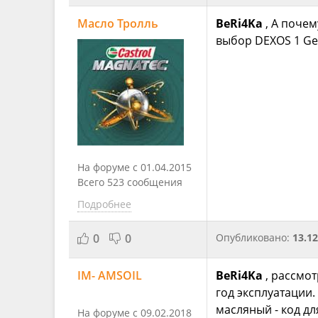
Масло Тролль
BeRi4Ka
, А поче
выбор DEXOS 1 Ge
На форуме с 01.04.2015
Всего 523 сообщения
Подробнее
0
0
Опубликовано:
13.12
IM- AMSOIL
BeRi4Ka
, рассмо
год эксплуатации.
масляный - код дл
На форуме с 09.02.2018