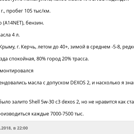
3 г., пробег 105 тыс/км.
o (A14NET), бензин.
сла 4 л.
Крыму, г. Керчь, летом до 40+, зимой в среднем -5-8, редко
 езда спокойная, 80% город 20% трасса.
ремонтировался
ндовались масла с допуском DEXOS 2, и насколько я зн
ыло залито Shell 5w-30 c3 deхos 2, но не нравится как ст
роизводиться каждые 7000-7500 тыс.
.2018, в 22:00