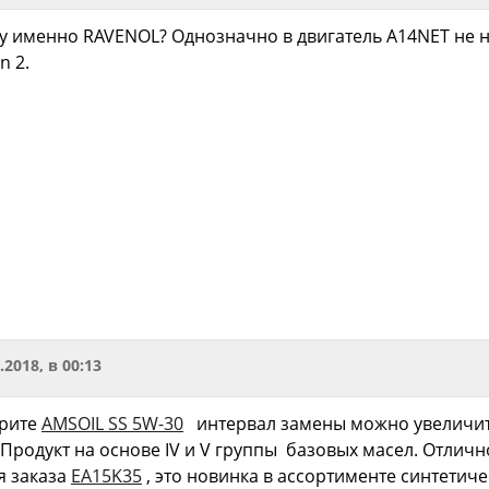
му именно RAVENOL? Однозначно в двигатель A14NET не 
n 2.
.2018, в 00:13
трите
AMSOIL SS 5W-30
интервал замены можно увеличить 
 Продукт на основе IV и V группы базовых масел. Отлич
я заказа
EA15K35
, это новинка в ассортименте синтетичес