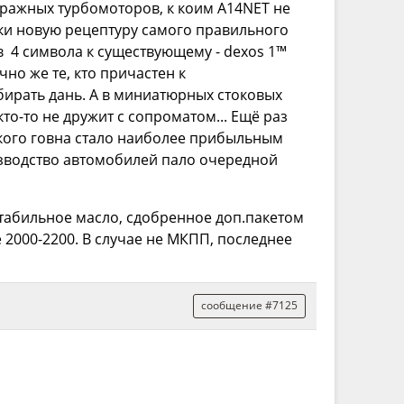
ажных турбомоторов, к коим A14NET не
ки новую рецептуру самого правильного
в 4 символа к существующему - dexos 1™
но же те, кто причастен к
обирать дань. А в миниатюрных стоковых
о-то не дружит с сопроматом... Ещё раз
якого говна стало наиболее прибыльным
изводство автомобилей пало очередной
абильное масло, сдобренное доп.пакетом
2000-2200. В случае не МКПП, последнее
сообщение #7125