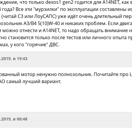
еждение, что только dexos1 gen2 годится для A14NET, ка
4 года? Все эти "мурзилки" по эксплуатации составлены
 (читай С3 или ЛоуСАПС) уже идёт очень длительный пери
зольник A3/B4 5(10)W-40 и никаких проблем. Если двига
м можно отнести и A14NET, то надо обращать внимание н
тно становится только после тестов или личного опыта 
ах, у кого "горячие" ДВС.
.2019, в 19:43
рованный мотор ненужно полнозольник. Почитайте про L
АО самый лучший вариант.
.2019, в 00:48