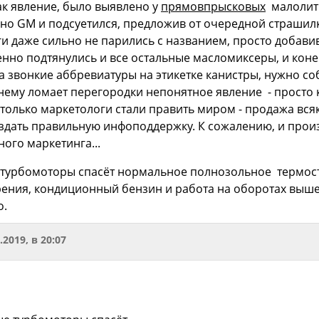
как явление, было выявлено у
прямовпрысковых
малолитр
нно GM и подсуетился, предложив от очередной страшил
ги даже сильно не парились с названием, просто добави
енно подтянулись и все остальные масломиксеры, и конеч
а звонкие аббревиатуры на этикетке канистры, нужно с
ему ломает перегородки непонятное явление - просто кт
 только маркетологи стали править миром - продажа вс
оздать правильную инфоподдержку. К сожалению, и про
ого маркетинга...
турбомоторы спасёт нормальное полнозольное термост
ения, кондиционный бензин и работа на оборотах выше 
о.
.2019, в 20:07