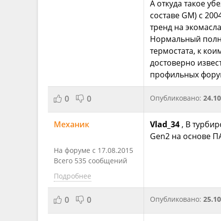
А откуда такое уб
составе GM) с 200
тренд на экомасла
Нормальный полно
термостата, к кои
достоверно извес
профильных форум
0
0
Опубликовано:
24.10
Механик
Vlad_34
, В турби
Gen2 на основе П
На форуме с 17.08.2015
Всего 535 сообщений
Подробнее
0
0
Опубликовано:
25.10