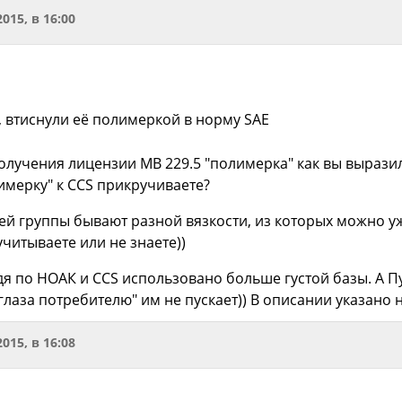
2015, в 16:00
, втиснули её полимеркой в норму SAE
получения лицензии MB 229.5 "полимерка" как вы вырази
имерку" к CCS прикручиваете?
ьей группы бывают разной вязкости, из которых можно уж
учитываете или не знаете))
дя по НОАК и CCS использовано больше густой базы. А
в глаза потребителю" им не пускает)) В описании указано 
2015, в 16:08