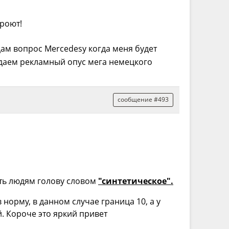
кроют!
адам вопрос Mercedesу когда меня будет
ждаем рекламный опус мега немецкого
сообщение #493
ть людям голову словом
"синтетическое".
норму, в данном случае граница 10, а у
й. Короче это яркий привет