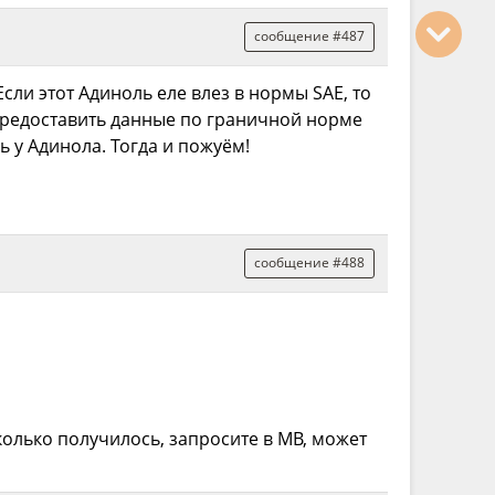
сообщение #487
Если этот Адиноль еле влез в нормы SAE, то
а предоставить данные по граничной норме
 у Адинола. Тогда и пожуём!
сообщение #488
колько получилось, запросите в MB, может