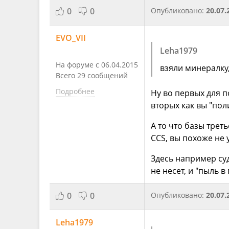
0
0
Опубликовано:
20.07.
EVO_VII
Leha1979
На форуме с 06.04.2015
взяли минералку
Всего 29 сообщений
Подробнее
Ну во первых для 
вторых как вы "пол
А то что базы трет
CCS, вы похоже не 
Здесь например су
не несет, и "пыль 
0
0
Опубликовано:
20.07.
Leha1979