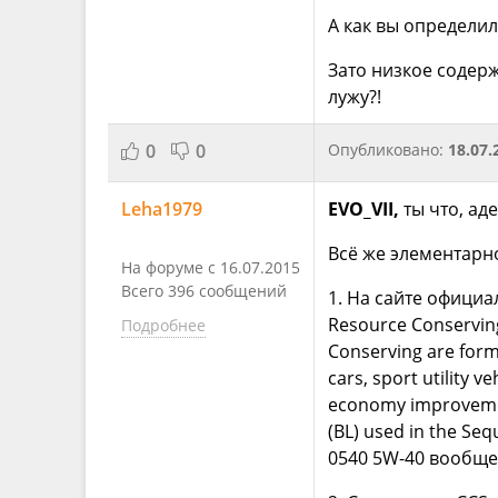
А как вы определил
Зато низкое содерж
лужу?!
0
0
Опубликовано:
18.07.
Leha1979
EVO_VII,
ты что, ад
Всё же элементарн
На форуме с 16.07.2015
Всего 396 сообщений
1. На сайте офици
Resource Conserving
Подробнее
Conserving are form
cars, sport utility 
economy improvement
(BL) used in the Se
0540 5W-40 вообще 