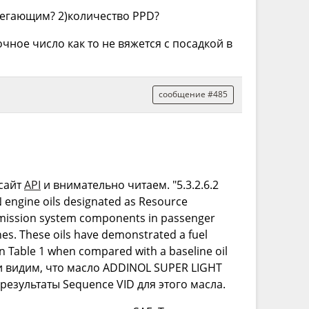
ерегающим? 2)количество PPD?
ное число как то не вяжется с посадкой в
сообщение #485
 сайт
API
и внимательно читаем. " 5.3.2.6.2
N engine oils designated as Resource
emission system components in passenger
ines. These oils have demonstrated a fuel
n Table 1 when compared with a baseline oil
 видим, что масло ADDINOL SUPER LIGHT
езультаты Sequence VID для этого масла.