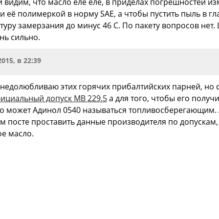
и видим, что масло еле еле, в приделах погрешностей изм
и её полимеркой в норму SAE, а чтобы пустить пыль в гл
уру замерзания до минус 46 С. По пакету вопросов нет.
нь сильно.
2015, в 22:39
и недолюбливаю этих горячих прибалтийских парней, но с
ициальный допуск МВ 229.5
а для того, чтобы его получ
 что может Адинол 0540 называться топливосберегающим. 
м посте проставить данные производителя по допускам, 
е масло.