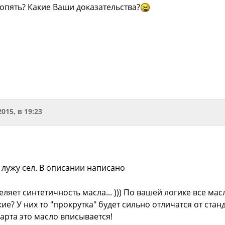
опять? Какие Ваши доказательства?
2015, в 19:23
 лужу сел. В описании написано
еляет синтетичность масла... ))) По вашей логике все мас
ие? У них то "прокрутка" будет сильно отличатся от станд
арта это масло вписывается!