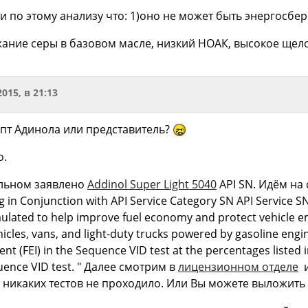
и по этому анализу что: 1)оно не может быть энергосб
ание серы в базовом масле, низкий НОАК, высокое щелоч
2015, в 21:13
епт Адинола или представитель?
о.
альном заявлено
Addinol Super Light 5040
API SN. Идём на
 in Conjunction with API Service Category SN API Service S
ulated to help improve fuel economy and protect vehicle 
vehicles, vans, and light-duty trucks powered by gasoline eng
 (FEI) in the Sequence VID test at the percentages listed i
quence VID test. " Далее смотрим в
лицензионном отделе
и
никаких тестов не проходило. Или Вы можете выложить р