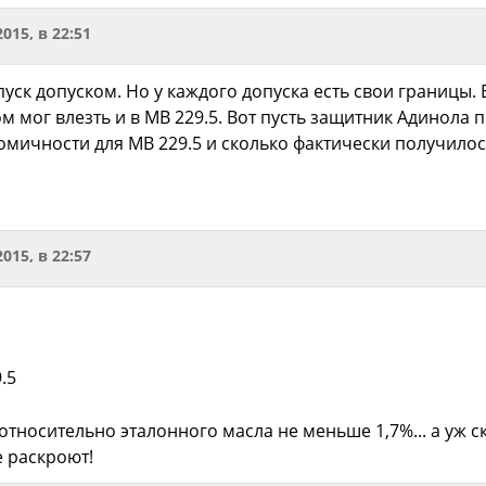
2015, в 22:51
пуск допуском. Но у каждого допуска есть свои границы. 
ом мог влезть и в MB 229.5. Вот пусть защитник Адинол
мичности для MB 229.5 и сколько фактически получилось
2015, в 22:57
.5
тносительно эталонного масла не меньше 1,7%... а уж с
е раскроют!