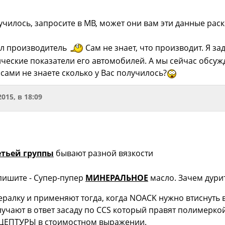
училось, запросите в MB, может они вам эти данные рас
л производитель
Сам не знает, что производит. Я з
ические показатели его автомобилей. А мы сейчас обсу
сами не знаете сколько у Вас получилось?
2015, в 18:09
етьей группы
бывают разной вязкости
пишите - Супер-пупер
МИНЕРАЛЬНОЕ
масло. Зачем дури
алку и применяют тогда, когда NOACK нужно втиснуть в 
лучают в ответ засаду по CCS который правят полимерко
ЕПТУРЫ в стоимостном выражении.