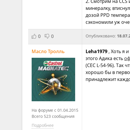
2. Смотрим на CCS 
минералку, втиснул
дозой PPD температ
сэкономили уж оче
0
0
Опубликовано:
18.07.
Масло Тролль
Leha1979
, Хоть я 
этого Адика есть
оф
(CEC L-54-96). Так
хорошо бы в перво
принадлежит каждо
На форуме с 01.04.2015
Всего 523 сообщения
Подробнее