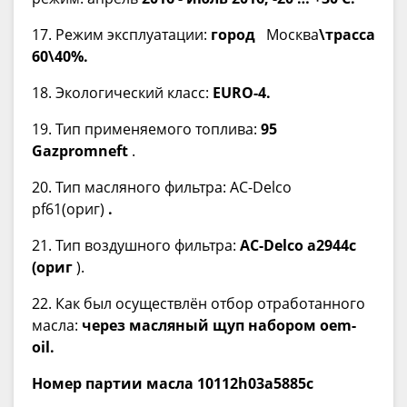
17. Режим эксплуатации:
город
Москва
\трасса
60\40%.
18. Экологический класс:
EURO-4.
19. Тип применяемого топлива:
95
Gazpromneft
.
20. Тип масляного фильтра: AC-Delco
pf61(ориг)
.
21. Тип воздушного фильтра:
AC-Delco a2944c
(ориг
).
22. Как был осуществлён отбор отработанного
масла:
через масляный щуп набором oem-
oil.
Номер партии масла 10112h03a5885c