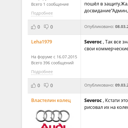
пошёл в защиту.Жал
Всего 1 сообщение
досвидание"Админ,
Подробнее
0
0
Опубликовано:
08.03.
Leha1979
Severoc
, Так все 
свои коммерческие 
На форуме с 16.07.2015
Всего 396 сообщений
Подробнее
0
0
Опубликовано:
09.03.
Властелин колец
Severoc
, Кстати э
рисовал их на коле