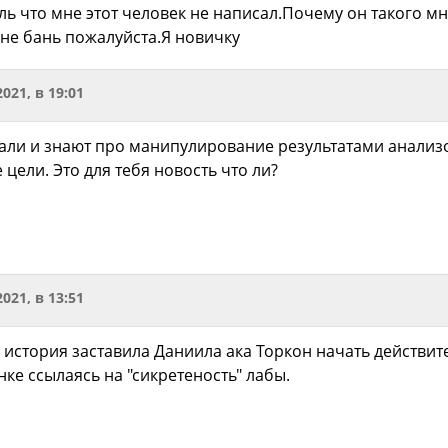
ь что мне этот человек не написал.Почему он такого мн
не бань пожалуйста.Я новичку
2021, в 19:01
знали и знают про манипулирование результатами анализ
цели. Это для тебя новость что ли?
2021, в 13:51
то история заставила Даниила ака Торкон начать действи
нке ссылаясь на "сикретеность" лабы.