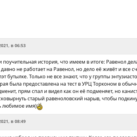
2021, в 06:53
 поучительная история, что имеем в итоге: Равенол дела
 давно не работает на Равенол, но дело её живёт и все с
эт бутылке. Только не все знают, что у группы энтузиаст
рая была предоставлена на тест в УРЦ Торконом в обычн
одменит, прям спал и видел как он её подменяет, но кани
сковырнуть старый равеноловский нарыв, чтобы подкинут
ть любимое имя)
2021, в 08:49