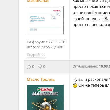
MasloFanat
Как мне кажется Да
просто покаяться и
же не нашёл ничего
своей, не тупые. 
просто перестали д
На форуме с 22.03.2015
Всего 517 сообщений
Подробнее
0
0
Опубликовано:
10.03.
Масло Тролль
Ну вы и раскопали
Он же теперь вл