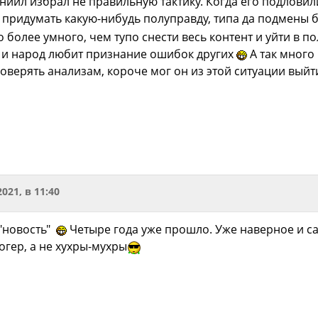
ниил избрал не правильную тактику. Когда его подловил
 придумать какую-нибудь полуправду, типа да подмены бы
 более умного, чем тупо снести весь контент и уйти в п
Да и народ любит признание ошибок других
А так много
оверять анализам, короче мог он из этой ситуации выйт
2021, в 11:40
 "новость"
Четыре года уже прошло. Уже наверное и са
огер, а не хухры-мухры