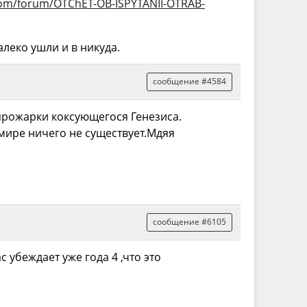
com/forum/OTChET-OB-ISPYTANII-OTRAB-
алеко ушли и в никуда.
сообщение #4584
прожарки коксующегося Генезиса.
мире ничего не существует.Мдяя
сообщение #6105
 убеждает уже года 4 ,что это