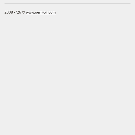
2008 - '26 ©
www.oem-oil.com