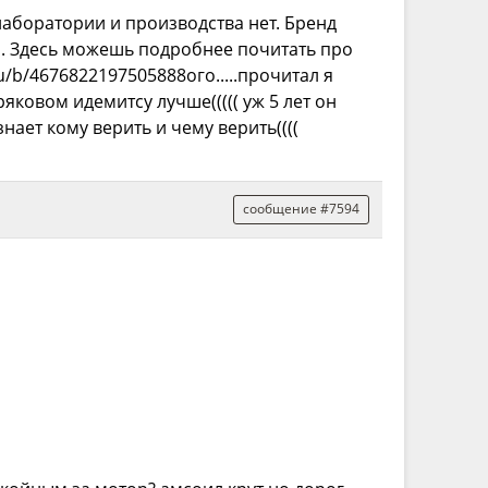
 лаборатории и производства нет. Бренд
. Здесь можешь подробнее почитать про
ru/b/4676822197505888ого.....прочитал я
кряковом идемитсу лучше((((( уж 5 лет он
 знает кому верить и чему верить((((
сообщение #7594