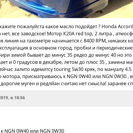
ажите пожалуйста какое масло подойдет ? Honda Accord 
 нет, все заводское! Мотор К20А red top, 2 литра , атмосф
я линия на тахометре начинается с 8400 RPM, никаких ко
эксплуатация в основном город, пробки и периодически
бири зимой бывает до минус 35 редко до минус 40 но эт
вает и 0 градусов в декабре, летом до плюс 35 , замена 
сейчас залито идемитсу touring 5w30 кряк, по мануалу 4.5 
го мотора, присматриваюсь к NGN 0W40 или NGN 0W30 , в
 дорогие муген и редлйан считаю нет смысла! заранее с
2019, в 18:56
 к NGN 0W40 или NGN 0W30