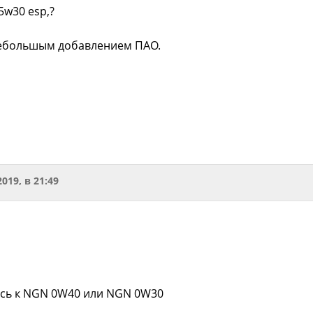
5w30 esp,?
небольшым добавлением ПАО.
2019, в 21:49
сь к NGN 0W40 или NGN 0W30