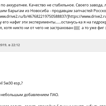
по аккуратнее. Качество не стабильное. Своего завода,
им барыгам из Новосиба - продавцам запчастей Росско
/www.drive2.ru/b/467682219750588837/]https://www.drive2.
у его нафиг эти эксперименты......останусь-ка я на гидро
 хотя никто ни от чего не застрахован ((((( а то уже фиг
2019, в 22:12
l 5w30 esp,?
с небольшым добавлением ПАО.