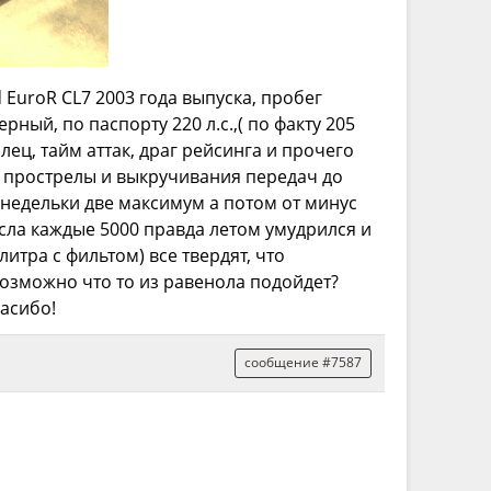
EuroR CL7 2003 года выпуска, пробег
ерный, по паспорту 220 л.с.,( по факту 205
лец, тайм аттак, драг рейсинга и прочего
е прострелы и выкручивания передач до
о недельки две максимум а потом от минус
масла каждые 5000 правда летом умудрился и
литра с фильтом) все твердят, что
озможно что то из равенола подойдет?
пасибо!
сообщение #7587