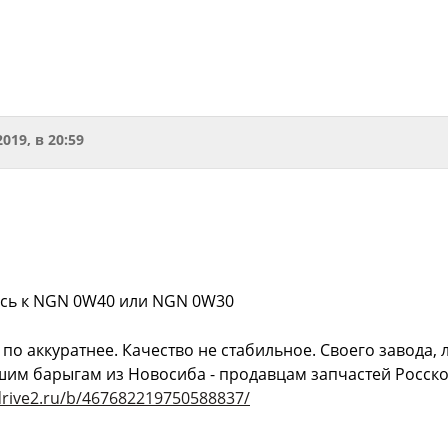
2019, в 20:59
сь к NGN 0W40 или NGN 0W30
по аккуратнее. Качество не стабильное. Своего завода,
им барыгам из Новосиба - продавцам запчастей Росско
drive2.ru/b/467682219750588837/