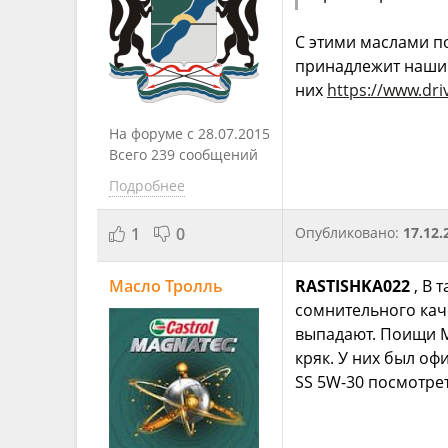
С этими маслами по
принадлежит нашим
них
https://www.dr
На форуме с 28.07.2015
Всего 239 сообщений
Подробнее
1
0
Опубликовано:
17.12.
Масло Тролль
RASTISHKA022
, В 
сомнительного каче
выпадают. Поищи Mo
кряк. У них был о
SS 5W-30 посмотрет