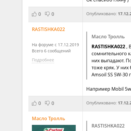
0
0
Опубликовано:
17.12.
RASTISHKA022
Масло Тролль
На форуме с 17.12.2019
RASTISHKA022
, 
Всего 6 сообщений
сомнительного ка
Подробнее
них выпадают. По
тоже кряк. У ни
Amsoil SS 5W-30 
Например Mobil 5w
0
0
Опубликовано:
17.12.
Масло Тролль
RASTISHKA022