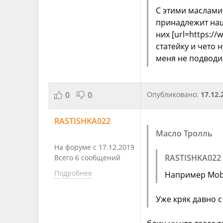
С этими маслами 
принадлежит наш
них [url=https:/
статейку и чето н
меня не подводил,
0
0
Опубликовано:
17.12.
RASTISHKA022
Масло Тролль
На форуме с 17.12.2019
RASTISHKA022
Всего 6 сообщений
Подробнее
Например Mobi
Уже кряк давно 