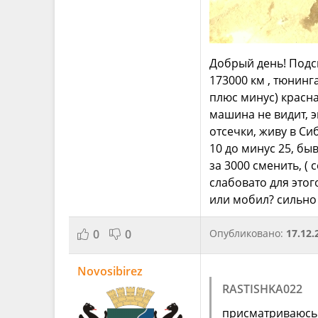
Добрый день! Подск
173000 км , тюнинга
плюс минус) красна
машина не видит, 
отсечки, живу в Си
10 до минус 25, бы
за 3000 сменить, ( 
слабовато для это
или мобил? сильно
0
0
Опубликовано:
17.12.
Novosibirez
RASTISHKA022
присматриваюсь