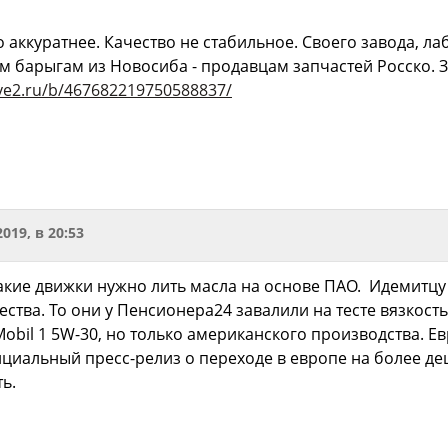
 аккуратнее. Качество не стабильное. Своего завода, ла
 барыгам из Новосиба - продавцам запчастей Росско. 
ive2.ru/b/467682219750588837/
2019, в 20:53
такие движки нужно лить масла на основе ПАО. Идемитцу 
ства. То они у Пенсионера24 завалили на тесте вязкост
bil 1 5W-30, но только американского производства. Евр
фициальный пресс-релиз о переходе в европе на более 
ь.