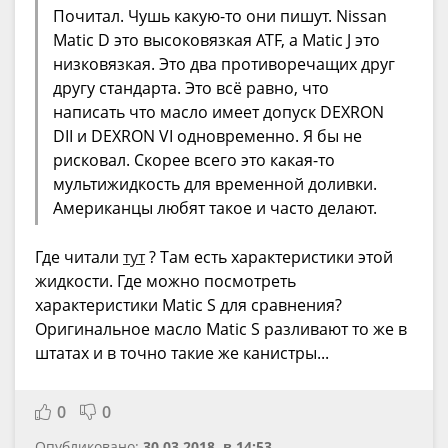
Почитал. Чушь какую-то они пишут. Nissan
Matic D это высоковязкая ATF, а Matic J это
низковязкая. Это два противоречащих друг
другу стандарта. Это всё равно, что
написать что масло имеет допуск DEXRON
DII и DEXRON VI одновременно. Я бы не
рисковал. Скорее всего это какая-то
мультижидкость для временной доливки.
Американцы любят такое и часто делают.
Где читали
тут
? Там есть характеристики этой
жидкости. Где можно посмотреть
характеристики Matic S для сравнения?
Оригинальное масло Matic S разливают то же в
штатах и в точно такие же канистры...
0
0
Опубликовано:
30.03.2018, в 14:53