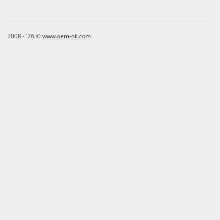
2008 - '26 ©
www.oem-oil.com