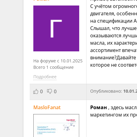
С учётом огромного
двигателя, особенн
на спецификации AP
Слышал, что лучше
оказываются лучши
масла, их характер
ассортимент впечат
внимание?Давайте 
На форуме с 10.01.2025
которое не соотве
Всего 1 сообщение
Подробнее
0
0
Опубликовано:
10.01.
MasloFanat
Роман
, здесь мас
маркетингом их п