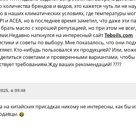
 количества брендов и видов, это кажется чуть ли не нау
о в наших климатических условиях, где температуры мог
I и ACEA, но в последнее время заметил, что даже эти 
 брать масло с хорошей репутацией, но при этом не вс
ми.Недавно наткнулся на интересный сайт
Teboils.com
истики и советы по выбору. Мне показалось, что они подх
ляет. Кто-нибудь пользовался их продукцией? Или, може
делиться советами и проверенными вариантами, чтобы н
тствует требованиям.Жду ваших рекомендаций! ????
2025, в 09:48
ла на китайских присадках никому не интересны, как бы 
родавцы.