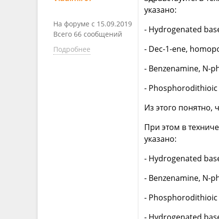
указано:
На форуме с 15.09.2019
- Hydrogenated base
Всего 66 сообщений
- Dec-1-ene, homop
Подробнее
- Benzenamine, N-ph
- Phosphorodithioic 
Из этого понятно, 
При этом в техничес
указано:
- Hydrogenated base
- Benzenamine, N-ph
- Phosphorodithioic 
- Hydrogenated bas