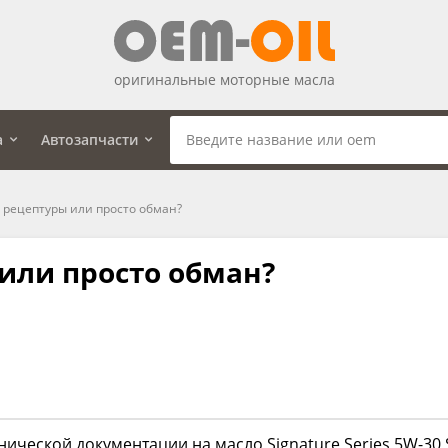
оригинальные моторные масла
а
Автозапчасти
рецептуры или просто обман?
или просто обман?
нической документации на масло Signature Series 5W-30 Syn