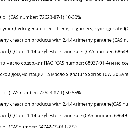
 oil (CAS number: 72623-87-1) 10-30%
olymer,hydrogenated Dec-1-ene, oligomers, hydrogenated(
enyl-,reaction products with 2,4,4-trimethylpentene (CAS 
acid,O,O-di-C1-14-alkyl esters, zinc salts (CAS number: 686
что масло содержит ПАО (CAS number: 68037-01-4) и не 
кой документации на масло Signature Series 10W-30 Synthe
 oil (CAS number: 72623-87-1) 50-55%
enyl-,reaction products with 2,4,4-trimethylpentene(CAS n
acid,O,O-di-C1-14-alkyl esters, zinc salts(CAS number: 68649
e oil (CASnumber: 64742-65-0) 1-2.5%.